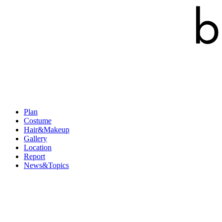
Plan
Costume
Hair&Makeup
Gallery
Location
Report
News&Topics