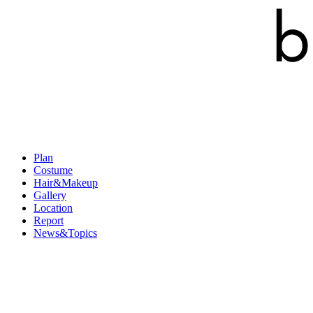
Plan
Costume
Hair&Makeup
Gallery
Location
Report
News&Topics