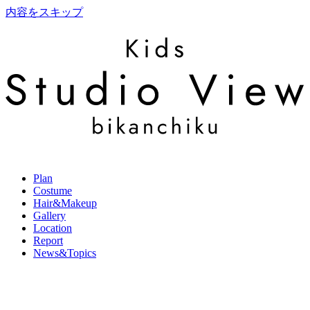
内容をスキップ
Plan
Costume
Hair&Makeup
Gallery
Location
Report
News&Topics