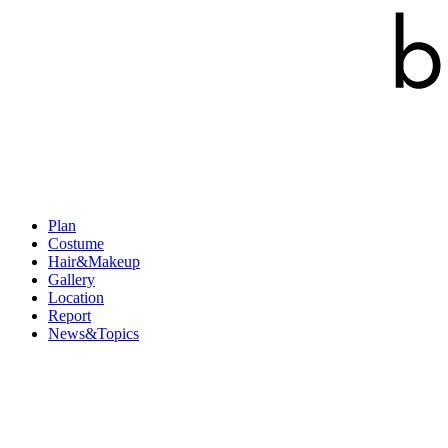
Plan
Costume
Hair&Makeup
Gallery
Location
Report
News&Topics