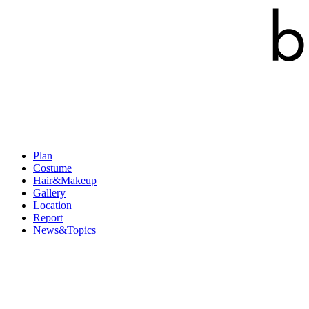
Plan
Costume
Hair&Makeup
Gallery
Location
Report
News&Topics