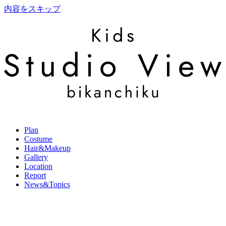
内容をスキップ
Plan
Costume
Hair&Makeup
Gallery
Location
Report
News&Topics